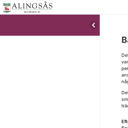
B
De
va
pe
ans
nå
Det
sm
trä
Eft