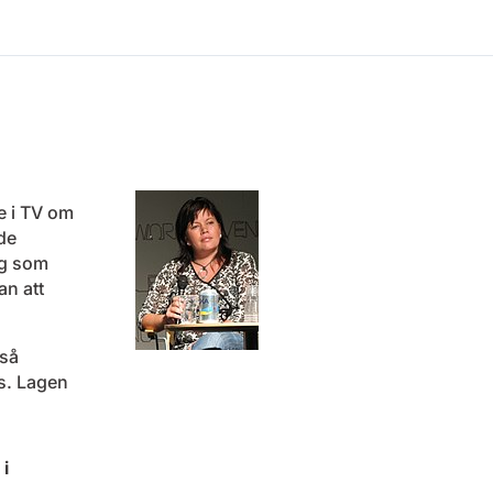
e i TV om
de
ag som
an att
 så
s. Lagen
 i