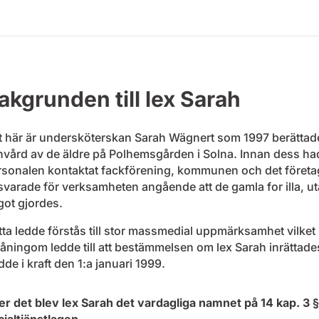
akgrunden till lex Sarah
t här är undersköterskan Sarah Wägnert som 1997 berättad
nvård av de äldre på Polhemsgården i Solna. Innan dess ha
rsonalen kontaktat fackförening, kommunen och det föret
varade för verksamheten angående att de gamla for illa, ut
got gjordes.
ta ledde förstås till stor massmedial uppmärksamhet vilket
åningom ledde till att bestämmelsen om lex Sarah inrättade
dde i kraft den 1:a januari 1999.
er det blev lex Sarah det vardagliga namnet på 14 kap. 3 §