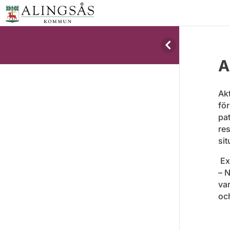
A
Ak
fö
pat
re
sit
Ex
– N
var
och