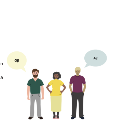
yn
sa
.