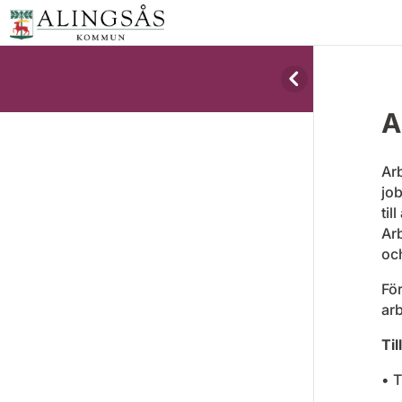
A
Arb
job
til
Arb
och
För
arb
Til
• 