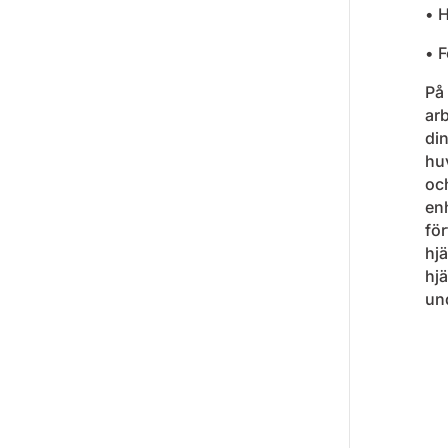
• 
• F
På
arb
din
hu
och
en
för
hjä
hj
und