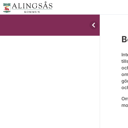
B
Int
ti
oc
om
gö
oc
Om
mo