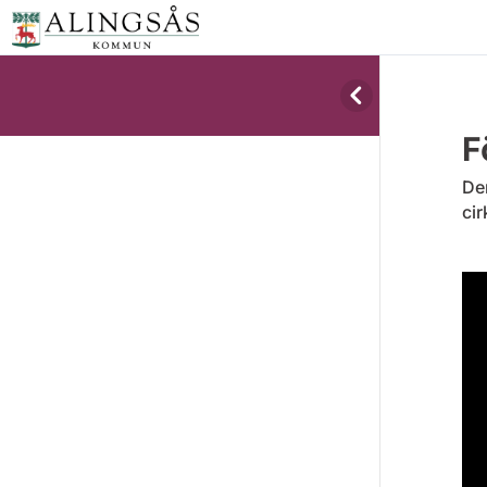
F
Den
cir