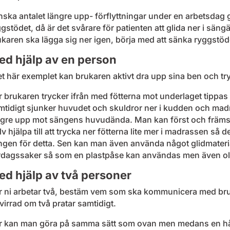
ska antalet längre upp- förflyttningar under en arbetsdag
gstödet, då är det svårare för patienten att glida ner i s
karen ska lägga sig ner igen, börja med att sänka ryggstöd
d hjälp av en person
et här exemplet kan brukaren aktivt dra upp sina ben och tr
 brukaren trycker ifrån med fötterna mot underlaget tippas 
mtidigt sjunker huvudet och skuldror ner i kudden och mad
ngre upp mot sängens huvudända. Man kan först och främst 
lv hjälpa till att trycka ner fötterna lite mer i madrassen så 
gen för detta. Sen kan man även använda något glidmaterial 
rdagssaker så som en plastpåse kan användas men även olika
d hjälp av två personer
r ni arbetar två, bestäm vem som ska kommunicera med bruk
virrad om två pratar samtidigt.
r kan man göra på samma sätt som ovan men medans en hålle