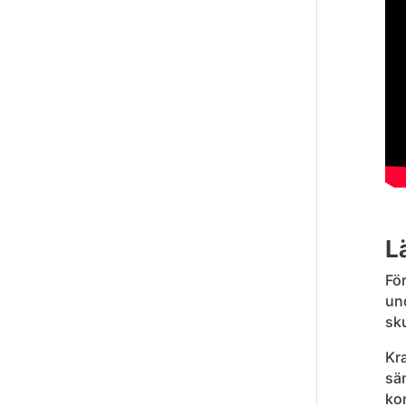
L
För
un
sku
Kra
sän
ko