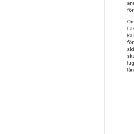
and
för
Om
La
ka
för
sid
sku
lug
lån