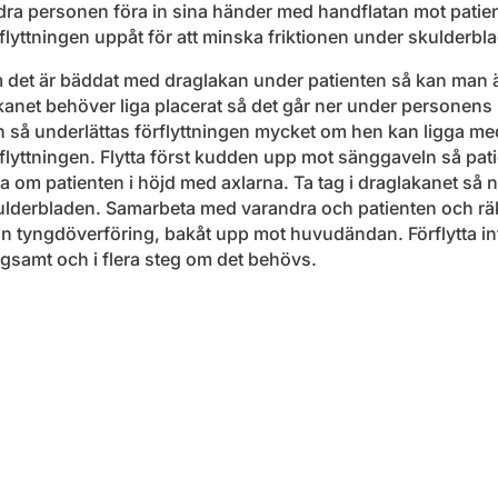
ra personen föra in sina händer med handflatan mot patiente
flyttningen uppåt för att minska friktionen under skulderbl
 det är bäddat med draglakan under patienten så kan man äv
kanet behöver liga placerat så det går ner under personens
n så underlättas förflyttningen mycket om hen kan ligga m
flyttningen. Flytta först kudden upp mot sänggaveln så pati
a om patienten i höjd med axlarna. Ta tag i draglakanet så 
lderbladen. Samarbeta med varandra och patienten och räkn
n tyngdöverföring, bakåt upp mot huvudändan. Förflytta int
gsamt och i flera steg om det behövs.