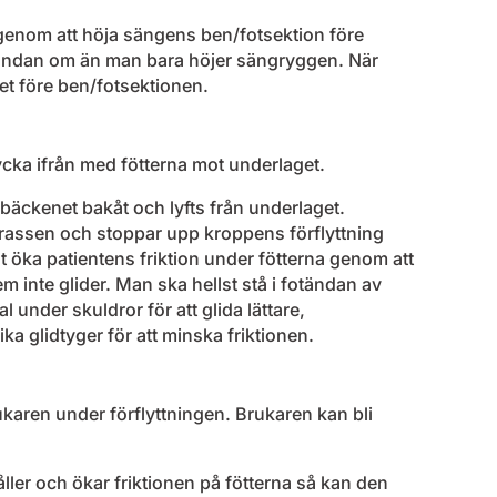
 genom att höja sängens ben/fotsektion före
ängändan om än man bara höjer sängryggen. När
et före ben/fotsektionen.
ycka ifrån med fötterna mot underlaget.
bäckenet bakåt och lyfts från underlaget.
rassen och stoppar upp kroppens förflyttning
öka patientens friktion under fötterna genom att
dem inte glider. Man ska hellst stå i fotändan av
under skuldror för att glida lättare,
 glidtyger för att minska friktionen.
aren under förflyttningen. Brukaren kan bli
r och ökar friktionen på fötterna så kan den