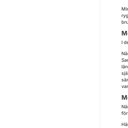
Min
ryg
bru
Me
I d
När
Sa
lä
sjä
sän
va
Me
Nä
för
Hä