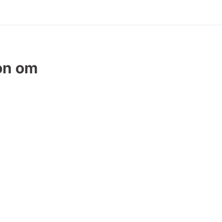
on om
t.