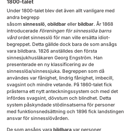
1800-talet
Under 1800-talet blev det även allt vanligare med
andra begrepp
såsom
sinnesslö
,
obildbar
eller
bildbar
. År 1868
introducerade
Föreningen för sinnesslöa barns
vård
ordet sinnesslö för man ville ersätta idiot-
begreppet. Detta gällde dock bara de som ansågs
vara bildbara. 1826 anställdes den första
sinnesjukhusläkaren Georg Engström. Han
presenterade en ny klassificering av de
sinnesslöa/sinnessjuka. Begreppen som då
användes var fånighet, lindrig fånighet, imbecill,
svagsint och mindre vetande. På 1860-talet fick
prästerna ett nytt anteckningssystem och med det
infördes svagsint, dövstum och blindhet. Detta
system påskyndade stödinsatserna för personer
med funktionsnedsättning och 1896 fick landstingen
ansvar för sinnesslövården.
De som ansågs vara
bildbara
var personer