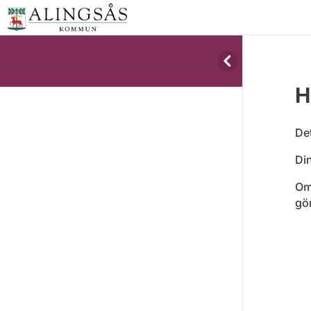
H
Det
Din
Om 
gör