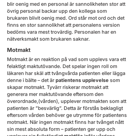
blir oenig med en personal är sannolikheten stor att
övrig personal backar upp den kollega som
brukaren blivit oenig med. Ord står mot ord och det
finns en stor sannolikhet att personalens version
bedöms vara mest trovärdig. Personalen har en
nätverksmakt som brukaren saknar.
Motmakt
Motmakt är en reaktion på vad som upplevs vara ett
felaktigt maktutövande. Det spelar ingen roll om
läkaren har skäl att tvångvårda patienten eller lägga
denne i bälte – det är
patientens upplevelse
som
skapar motmakt. Tyvärr riskerar motmakt att
generera mer maktutövande eftersom den
överordnade,(vården), upplever motmakten som att
patienten är ”besvärlig”. Detta är förstås beklagligt
eftersom vården behöver ge utrymme för patientens
motmakt. När ingen motmakt finns har tvånget nått
sin mest absoluta form – patienten ger upp och