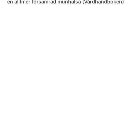
en alltmer försämrad munhälsa (Vårdhandboken)