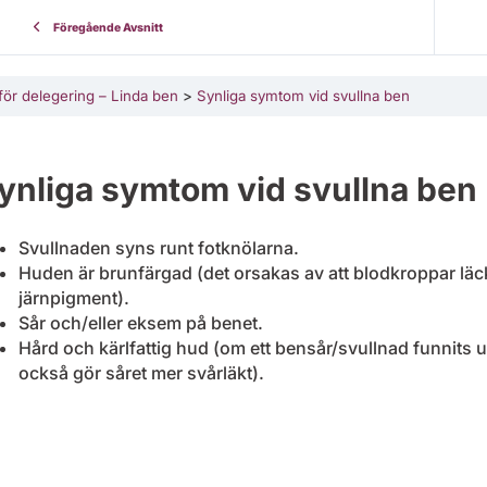
Föregående Avsnitt
för delegering – Linda ben
Synliga symtom vid svullna ben
ynliga symtom vid svullna ben
Svullnaden syns runt fotknölarna.
Huden är brunfärgad (det orsakas av att blodkroppar läckt
järnpigment).
Sår och/eller eksem på benet.
Hård och kärlfattig hud (om ett bensår/svullnad funnits u
också gör såret mer svårläkt).