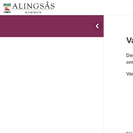
V
Den
om
Van