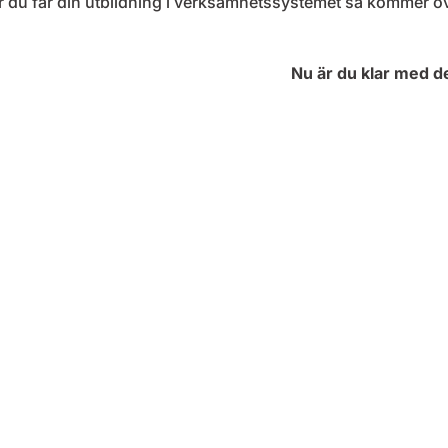
 du får din utbildning i verksamhetssystemet så kommer ova
Nu är du klar med de