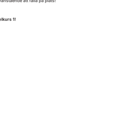
nstående att falla på plats!
lkurs 1!