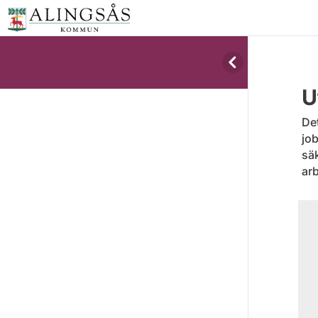
U
Det
job
säk
arb