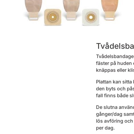
Tvådelsb
Tvådelsbandage 
fäster på huden
knäppas eller kli
Plattan kan sitt
den byts och pås
fall finns både 
De slutna använd
gånger/dag samt
lös avföring och
per dag.