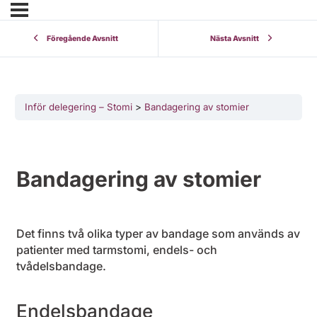
Föregående Avsnitt
Nästa Avsnitt
Inför delegering – Stomi
Bandagering av stomier
Bandagering av stomier
Det finns två olika typer av bandage som används av
patienter med tarmstomi, endels- och
tvådelsbandage.
Endelsbandage