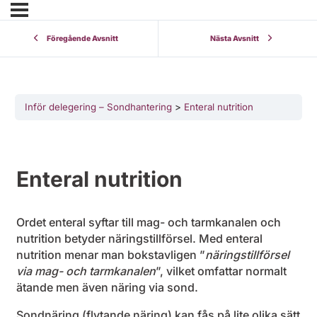
Föregående Avsnitt
Nästa Avsnitt
Inför delegering – Sondhantering
Enteral nutrition
Enteral nutrition
Ordet enteral syftar till mag- och tarmkanalen och
nutrition betyder näringstillförsel.
Med enteral
nutrition menar man bokstavligen ”
näringstillförsel
via mag- och tarmkanalen
”, vilket omfattar normalt
ätande men även näring via sond.
Sondnäring (flytande näring) kan fås på lite olika sätt