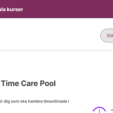
la kurser
i Time Care Pool
ör dig som ska hantera timavlönade i