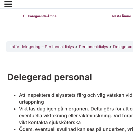
Föregående Ämne
Nästa Ämne
Inför delegering – Peritonealdialys
Peritonealdialys
Delegerad
Delegerad personal
Att inspektera dialysatets färg och väg vätskan vid
urtappning
Vikt tas dagligen på morgonen. Detta görs för att 
eventuella viktökning eller viktminskning. Vid förä
vikt kontakta sjuksköterska
Ödem, eventuell svullnad kan ses på underben, vri