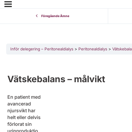
Föregående Ämne
Inför delegering – Peritonealdialys
Peritonealdialys
Vätskebala
Vätskebalans – målvikt
En patient med
avancerad
njursvikt har
helt eller delvis
förlorat sin
urinproduktio