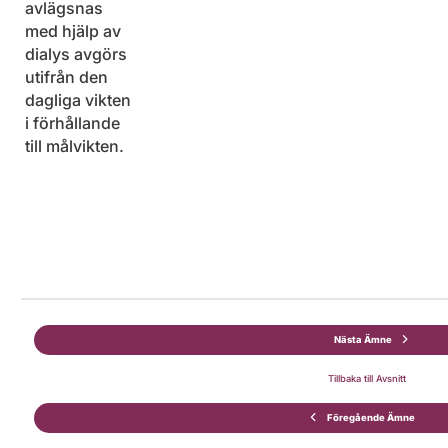
avlägsnas
med hjälp av
dialys avgörs
utifrån den
dagliga vikten
i förhållande
till målvikten.
Nästa Ämne
Tillbaka till Avsnitt
Föregående Ämne