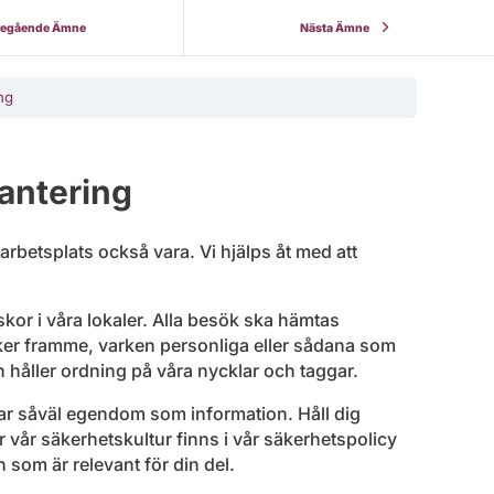
regående Ämne
Nästa Ämne
ng
antering
betsplats också vara. Vi hjälps åt med att
skor i våra lokaler. Alla besök ska hämtas
ker framme, varken personliga eller sådana som
 håller ordning på våra nycklar och taggar.
rar såväl egendom som information. Håll dig
r vår säkerhetskultur finns i vår säkerhetspolicy
 som är relevant för din del.