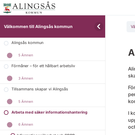
Välkommen till Alingsås kommun
Vä
Alingsås kommun
A
5 Ämnen
Förmåner – för ett hållbart arbetsliv
Al
ska
3 Ämnen
För
Tillsammans skapar vi Alingsås
pe
kom
5 Ämnen
Arbeta med säker informationshantering
I k
upp
6 Ämnen
och