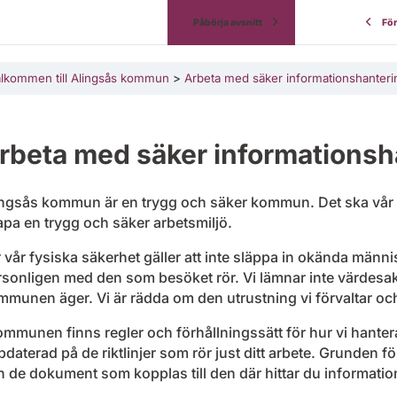
Påbörja avsnitt
Fö
lkommen till Alingsås kommun
Arbeta med säker informationshanteri
rbeta med säker informationsh
ingsås kommun är en trygg och säker kommun. Det ska vår ar
pa en trygg och säker arbetsmiljö.
 vår fysiska säkerhet gäller att inte släppa in okända männi
rsonligen med den som besöket rör. Vi lämnar inte värdesa
munen äger. Vi är rädda om den utrustning vi förvaltar och
ommunen finns regler och förhållningssätt för hur vi hante
daterad på de riktlinjer som rör just ditt arbete. Grunden fö
 de dokument som kopplas till den där hittar du information