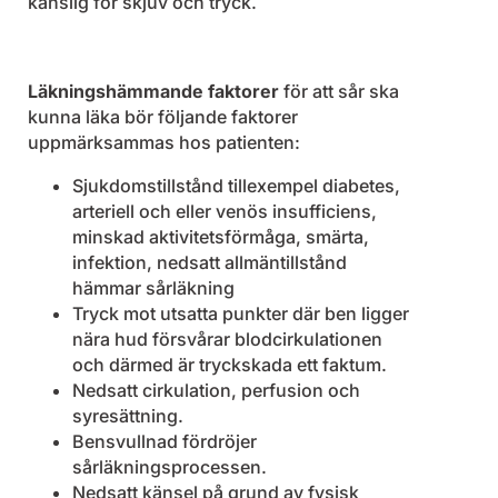
känslig för skjuv och tryck.
Läkningshämmande faktorer
för att sår ska
kunna läka bör följande faktorer
uppmärksammas hos patienten:
Sjukdomstillstånd tillexempel diabetes,
arteriell och eller venös insufficiens,
minskad aktivitetsförmåga, smärta,
infektion, nedsatt allmäntillstånd
hämmar sårläkning
Tryck mot utsatta punkter där ben ligger
nära hud försvårar blodcirkulationen
och därmed är tryckskada ett faktum.
Nedsatt cirkulation, perfusion och
syresättning.
Bensvullnad fördröjer
sårläkningsprocessen.
Nedsatt känsel på grund av fysisk