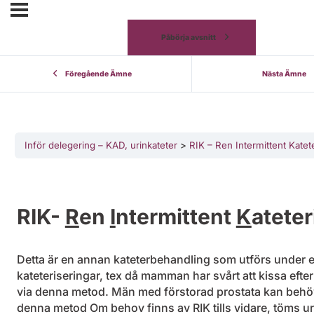
Påbörja avsnitt
Föregående Ämne
Nästa Ämne
Inför delegering – KAD, urinkateter
RIK – Ren Intermittent Katet
RIK-
R
en
I
ntermittent
K
ateter
Detta är en annan kateterbehandling som utförs under en
kateteriseringar, tex då mamman har svårt att kissa eft
via denna metod. Män med förstorad prostata kan behö
denna metod Om behov finns av RIK tills vidare, töms uri