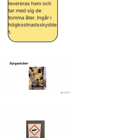
levereras hem och
tar med sig de
tomma åter. Ingår i
högkostnadsskydde
t.