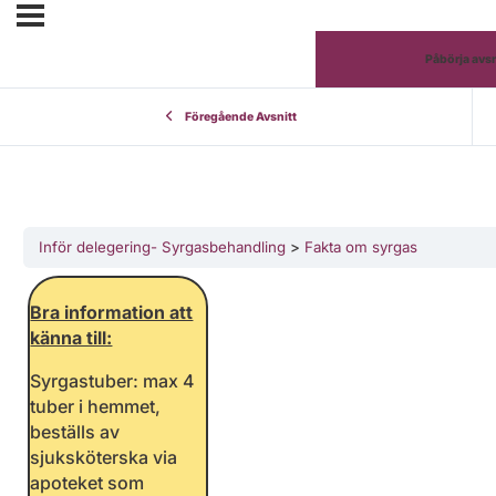
Påbörja avsn
Föregående Avsnitt
Inför delegering- Syrgasbehandling
Fakta om syrgas
Bra information att
känna till:
Syrgastuber: max 4
tuber i hemmet,
beställs av
sjuksköterska via
apoteket som