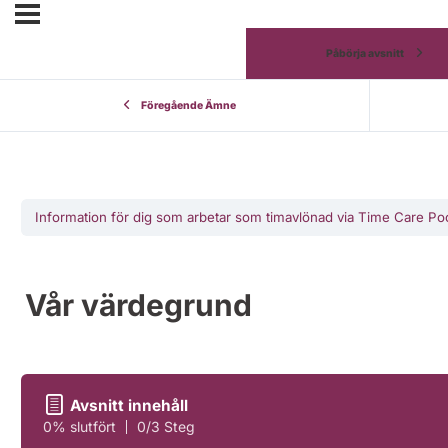
Påbörja avsnitt
Föregående Ämne
Information för dig som arbetar som timavlönad via Time Care Po
Vår värdegrund
Avsnitt innehåll
0% slutfört
0/3 Steg