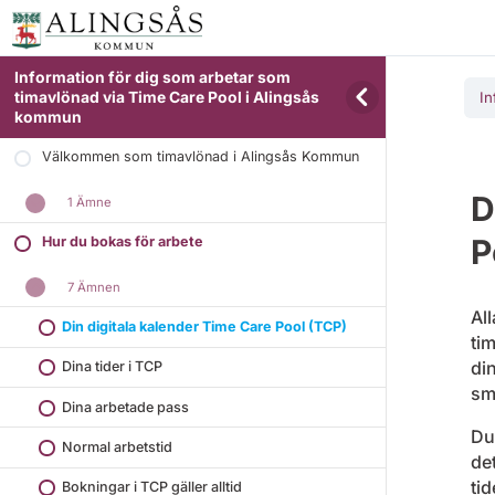
Information för dig som arbetar som
timavlönad via Time Care Pool i Alingsås
In
kommun
Välkommen som timavlönad i Alingsås Kommun
D
1 Ämne
P
Hur du bokas för arbete
7 Ämnen
All
Din digitala kalender Time Care Pool (TCP)
ti
din
Dina tider i TCP
sm
Dina arbetade pass
Du 
Normal arbetstid
det
tid
Bokningar i TCP gäller alltid