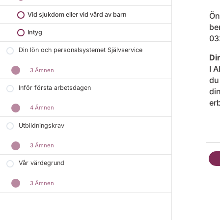
Vid sjukdom eller vid vård av barn
Ön
be
Intyg
03
Din lön och personalsystemet Självservice
Di
I 
3 Ämnen
du
Inför första arbetsdagen
din
er
4 Ämnen
Utbildningskrav
3 Ämnen
Vår värdegrund
3 Ämnen