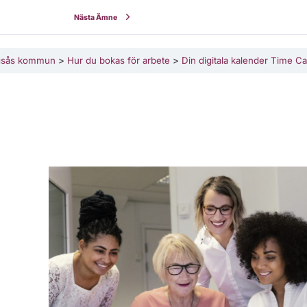
Nästa Ämne
ingsås kommun
Hur du bokas för arbete
Din digitala kalender Time C