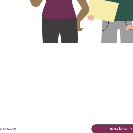
ka till Avsnitt
Nästa Ämne