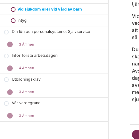
tjä
Vid sjukdom eller vid vård av barn
Vid
Intyg
ve
att
Din lön och personalsystemet Självservice
så 
3 Ämnen
Du 
Inför första arbetsdagen
ska
nä
4 Ämnen
Av
dag
Utbildningskrav
av
mel
3 Ämnen
sju
Vår värdegrund
3 Ämnen