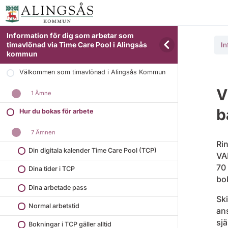
Information för dig som arbetar som
timavlönad via Time Care Pool i Alingsås
In
kommun
Välkommen som timavlönad i Alingsås Kommun
V
1 Ämne
b
Hur du bokas för arbete
7 Ämnen
Ri
Din digitala kalender Time Care Pool (TCP)
VA
70
Dina tider i TCP
bo
Dina arbetade pass
Ski
Normal arbetstid
ans
sjä
Bokningar i TCP gäller alltid