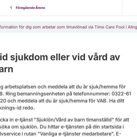
Föregående Ämne
formation för dig som arbetar som timavlönad via Time Care Pool i Al
id sjukdom eller vid vård av
arn
ng arbetsplatsen och meddela att du är sjuk/hemma för
B. Ring bemanningsenheten på telefonnummer: 0322-61
 20 och meddela att du är sjuk/hemma för VAB. Ha ditt
knings-id redo.
cka in e-tjänst ”Sjuklön/Vård av barn timanställd” för att
öka om sjuklön. Du hittar e-tjänsten på din startsida i
lvservice i rutan ”Vanliga e-tjänster medarbetare”. E-