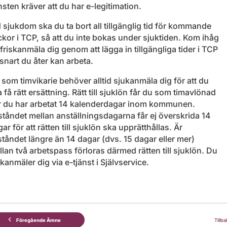
nsten kräver att du har e-legitimation.
 sjukdom ska du ta bort all tillgänglig tid för kommande
ckor i TCP, så att du inte bokas under sjuktiden. Kom ihåg
 friskanmäla dig genom att lägga in tillgängliga tider i TCP
snart du åter kan arbeta.
som timvikarie behöver alltid sjukanmäla dig för att du
 få rätt ersättning. Rätt till sjuklön får du som timavlönad
r du har arbetat 14 kalenderdagar inom kommunen.
ståndet mellan anställningsdagarna får ej överskrida 14
ar för att rätten till sjuklön ska upprätthållas. Är
ståndet längre än 14 dagar (dvs. 15 dagar eller mer)
lan två arbetspass förloras därmed rätten till sjuklön. Du
kanmäler dig via e-tjänst i Självservice.
Föregående Ämne
Tillba