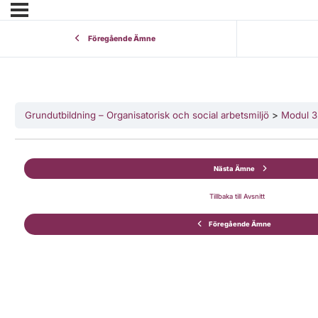
Föregående Ämne
Grundutbildning – Organisatorisk och social arbetsmiljö
Modul 3 
Nästa Ämne
Tillbaka till Avsnitt
Föregående Ämne