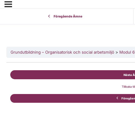
Föregående Ämne
Grundutbildning – Organisatorisk och social arbetsmiljö
Modul 6 
Nästa 
Tillbaka ti
Föregåe