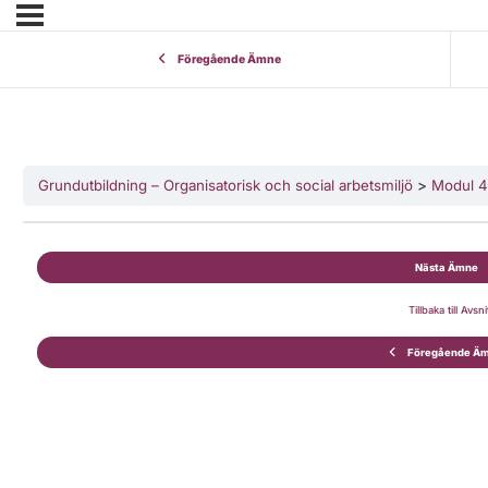
Föregående Ämne
Grundutbildning – Organisatorisk och social arbetsmiljö
Modul 4
Nästa Ämne
Tillbaka till Avsni
Föregående Ä