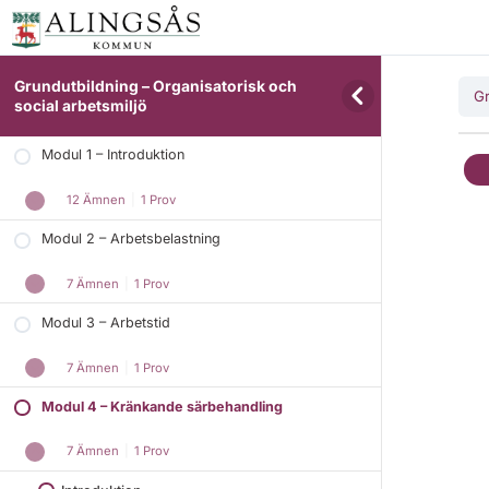
Grundutbildning – Organisatorisk och
Gr
social arbetsmiljö
Modul 1 – Introduktion
12 Ämnen
|
1 Prov
Modul 2 – Arbetsbelastning
7 Ämnen
|
1 Prov
Modul 3 – Arbetstid
7 Ämnen
|
1 Prov
Modul 4 – Kränkande särbehandling
7 Ämnen
|
1 Prov