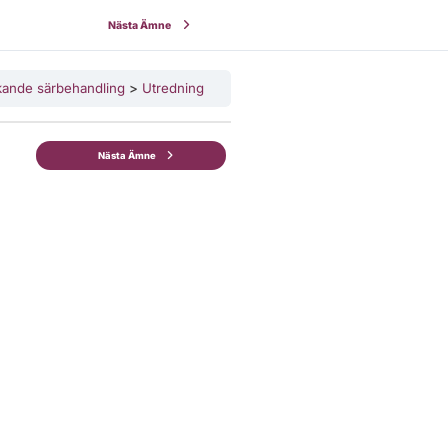
Nästa Ämne
kande särbehandling
Utredning
Nästa Ämne