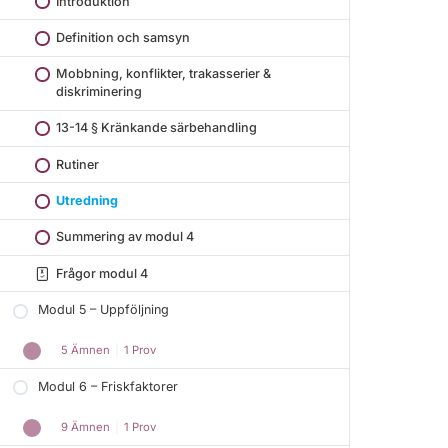
Introduktion
Definition och samsyn
Mobbning, konflikter, trakasserier &
diskriminering
13-14 § Kränkande särbehandling
Rutiner
Utredning
Summering av modul 4
Frågor modul 4
Modul 5 – Uppföljning
5 Ämnen
|
1 Prov
Modul 6 – Friskfaktorer
9 Ämnen
|
1 Prov