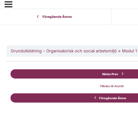
Föregående Ämne
Grundutbildning – Organisatorisk och social arbetsmiljö
Modul 1 
Nästa Prov
Tillbaka till Avsnitt
Föregående Ämne