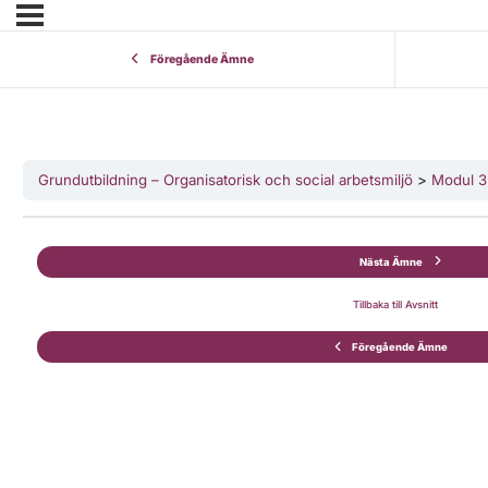
Föregående Ämne
Grundutbildning – Organisatorisk och social arbetsmiljö
Modul 3 
Nästa Ämne
Tillbaka till Avsnitt
Föregående Ämne