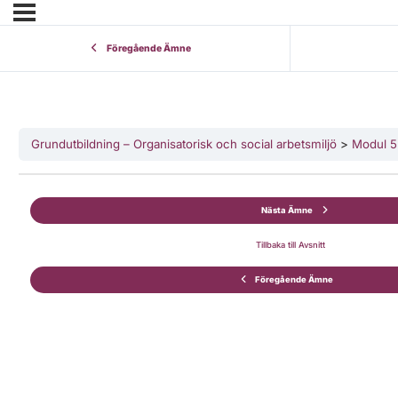
Föregående Ämne
Grundutbildning – Organisatorisk och social arbetsmiljö
Modul 5
Nästa Ämne
Tillbaka till Avsnitt
Föregående Ämne