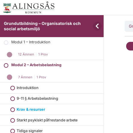
Grundutbildning – Organisatorisk och
Gr
social arbetsmiljö
Modul 1 – Introduktion
12 Ämnen
|
1 Prov
Modul 2 – Arbetsbelastning
7 Ämnen
|
1 Prov
Introduktion
9-11 § Arbetsbelastning
Krav & resurser
Starkt psykiskt påfrestande arbete
Tidiga signaler