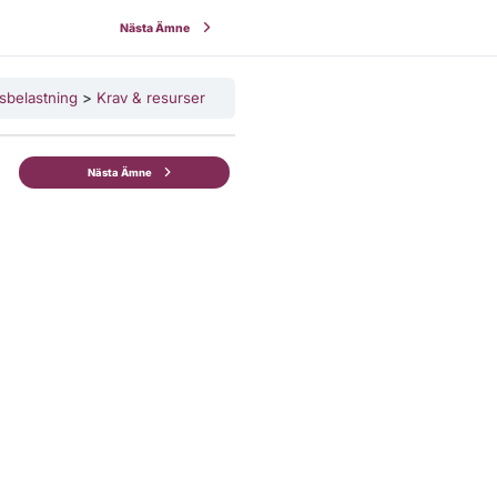
Nästa Ämne
sbelastning
Krav & resurser
Nästa Ämne