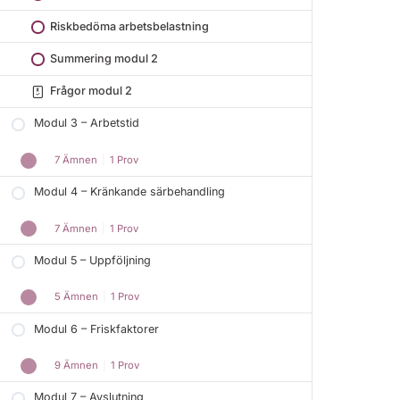
Riskbedöma arbetsbelastning
Summering modul 2
Frågor modul 2
Modul 3 – Arbetstid
7 Ämnen
|
1 Prov
Modul 4 – Kränkande särbehandling
7 Ämnen
|
1 Prov
Modul 5 – Uppföljning
5 Ämnen
|
1 Prov
Modul 6 – Friskfaktorer
9 Ämnen
|
1 Prov
Modul 7 – Avslutning