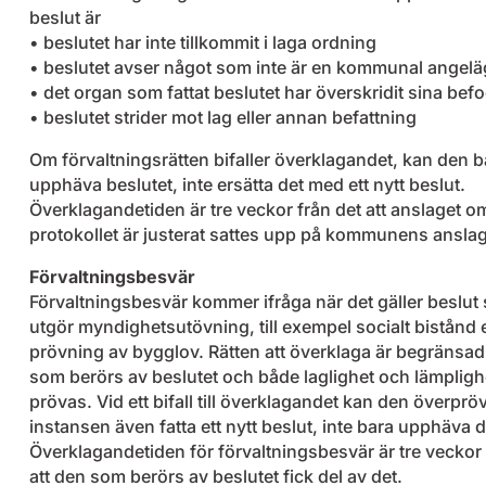
beslut är
• beslutet har inte tillkommit i laga ordning
• beslutet avser något som inte är en kommunal angel
• det organ som fattat beslutet har överskridit sina bef
• beslutet strider mot lag eller annan befattning
Om förvaltningsrätten bifaller överklagandet, kan den b
upphäva beslutet, inte ersätta det med ett nytt beslut.
Överklagandetiden är tre veckor från det att anslaget om
protokollet är justerat sattes upp på kommunens anslag
Förvaltningsbesvär
Förvaltningsbesvär kommer ifråga när det gäller beslut
utgör myndighetsutövning, till exempel socialt bistånd e
prövning av bygglov. Rätten att överklaga är begränsad 
som berörs av beslutet och både laglighet och lämpligh
prövas. Vid ett bifall till överklagandet kan den överpr
instansen även fatta ett nytt beslut, inte bara upphäva d
Överklagandetiden för förvaltningsbesvär är tre veckor 
att den som berörs av beslutet fick del av det.