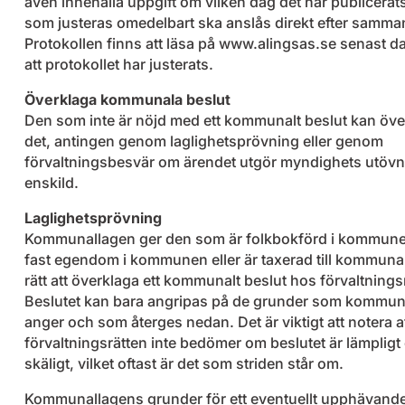
även innehålla uppgift om vilken dag det har publicerats
som justeras omedelbart ska anslås direkt efter samma
Protokollen finns att läsa på www.alingsas.se senast da
att protokollet har justerats.
Överklaga kommunala beslut
Den som inte är nöjd med ett kommunalt beslut kan öve
det, antingen genom laglighetsprövning eller genom
förvaltningsbesvär om ärendet utgör myndighets utöv
enskild.
Laglighetsprövning
Kommunallagen ger den som är folkbokförd i kommune
fast egendom i kommunen eller är taxerad till kommunal
rätt att överklaga ett kommunalt beslut hos förvaltnings
Beslutet kan bara angripas på de grunder som kommun
anger och som återges nedan. Det är viktigt att notera a
förvaltningsrätten inte bedömer om beslutet är lämpligt 
skäligt, vilket oftast är det som striden står om.
Kommunallagens grunder för ett eventuellt upphävande