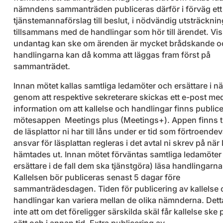
nämndens sammanträden publiceras därför i förväg ett
tjänstemannaförslag till beslut, i nödvändig utsträcknin
tillsammans med de handlingar som hör till ärendet. Vi
undantag kan ske om ärenden är mycket brådskande o
handlingarna kan då komma att läggas fram först på
sammanträdet.
Innan mötet kallas samtliga ledamöter och ersättare i 
genom att respektive sekreterare skickas ett e-post me
information om att kallelse och handlingar finns publice
mötesappen Meetings plus (Meetings+). Appen finns til
de läsplattor ni har till låns under er tid som förtroendev
ansvar för läsplattan regleras i det avtal ni skrev på när 
hämtades ut. Innan mötet förväntas samtliga ledamöter
ersättare i de fall dem ska tjänstgöra) läsa handlingarna
Kallelsen bör publiceras senast 5 dagar före
sammanträdesdagen. Tiden för publicering av kallelse 
handlingar kan variera mellan de olika nämnderna. Dett
inte att om det föreligger särskilda skäl får kallelse ske