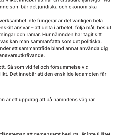
enne som bär det juridiska och ekonomiska
rksamhet inte fungerar är det vanligen hela
lt ansvar – att delta i arbetet, följa mål, beslut
ttningar och ramar. Hur nämnden har tagit sitt
övas kan man sammanfatta som det politiska,
under ett sammanträde bland annat använda dig
m ansvarsutkrävande.
tt. Så som vid fel och försummelse vid
ikt. Det innebär att den enskilde ledamoten får
n är ett uppdrag att på nämndens vägnar
tjänsteman att gemensamt besluta, är inte tillåtet.