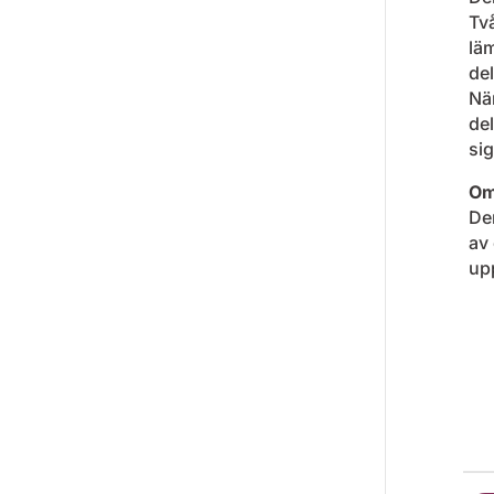
Två
läm
del
Nä
de
sig
Om
Den
av 
up