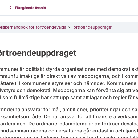
Föregående Avsnitt
litikerhandbok för förtroendevalda
Förtroendeuppdraget
örtroendeuppdraget
muner är politiskt styrda organisationer med demokratiskt
mmunfullmäktige är direkt valt av medborgarna, och i komm
sättare till kommunens styrelser och nämnder. Kommunens 
älvstyre och demokrati. Medborgarna kan förvänta sig att 
 som fullmäktige har satt upp samt att lagar och regler för
nderna ansvarar för mål, ambitioner, prioriteringar och s
ksamhetsområde. De har ansvar för att finansiera verksamh
ärdera den. De ordinarie ledamöterna är de förtroendevald
mndsammanträdena och ersättarna går endast in och tjänstgö
nstgöring som en ledamot bär ansvar för de beslut som fattas