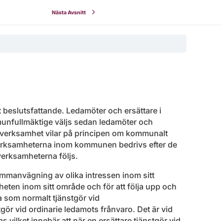
Nästa Avsnitt
 beslutsfattande. Ledamöter och ersättare i
unfullmäktige väljs sedan ledamöter och
verksamhet vilar på principen om kommunalt
verksamheterna inom kommunen bedrivs efter de
 verksamheterna följs.
ammanvägning av olika intressen inom sitt
eten inom sitt område och för att följa upp och
a som normalt tjänstgör vid
r vid ordinarie ledamots frånvaro. Det är vid
 vilket innebär att när en ersättare tjänstgör vid