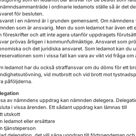
t nämndsammanträde i ordinarie ledamots ställe så är det d
varet för besluten.
svaret i en nämnd är i grunden gemensamt. Om nämndens ve
nden som är ansvarig. Men du som ledamot har även ett enski
 föreskrifter och att inte agera utanför uppdragets förutsä
svar prövas årligen i kommunfullmäktige. Ansvaret som pr
onomiska och det juridiska ansvaret. Som ledamot kan du 
reservationen som i vissa fall kan vara av vikt vid fråga o
m ledamot har du också straffansvar om du döms för ett bro
dighetsutövning, vid mutbrott och vid brott mot tystnadspl
a påföljderna.
legation
ssa av nämndens uppdrag kan nämnden delegera. Delegatio
luta i vissa ärenden. Ett sådant uppdrag kan lämnas till
tt utskott
n ledamot eller ersättare
en tjänsteperson
ad delegation, det vill säga uppdrag till förtroendeman och 