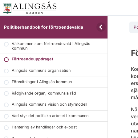
Politikerhandbok för förtroendevalda
Po
Välkommen som förtroendevald i Alingsås
kommun!
F
Förtroendeuppdraget
Kom
Alingsås kommuns organisation
ko
Förvaltningar i Alingsås kommun
er
sj
Rådgivande organ, kommunala råd
mål
Alingsås kommuns vision och styrmodell
Näm
Vad styr det politiska arbetet i kommunen
ver
utv
Hantering av handlingar och e-post
nä
tjä