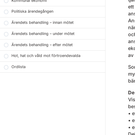
Kommunal ekonomi
et
Politiska ärendegången
ans
An
Ärendets behandling – innan mötet
näm
Ärendets behandling – under mötet
och
an
Ärendets behandling – efter mötet
ek
av 
Hot, hat och våld mot förtroendevalda
So
Ordlista
myn
bär
De
Vi
bes
• e
• e
• 
Del