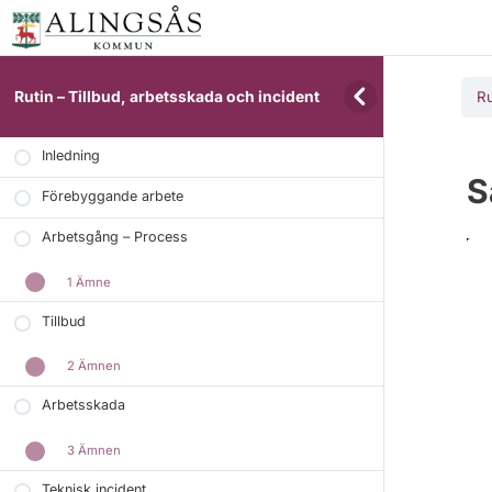
Rutin – Tillbud, arbetsskada och incident
Ru
Inledning
S
Förebyggande arbete
Arbetsgång – Process
1 Ämne
Tillbud
2 Ämnen
Arbetsskada
3 Ämnen
Teknisk incident