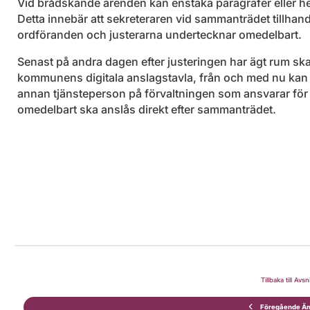
Vid brådskande ärenden kan enstaka paragrafer eller he
Detta innebär att sekreteraren vid sammanträdet tillhand
ordföranden och justerarna undertecknar omedelbart.
Senast på andra dagen efter justeringen har ägt rum ska
kommunens digitala anslagstavla, från och med nu kan b
annan tjänsteperson på förvaltningen som ansvarar för a
omedelbart ska anslås direkt efter sammanträdet.
Tillbaka till Avsni
Föregående Ä