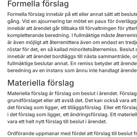
Formella förslag
Formella förslag innebär på ett eller annat sätt att beslut
gång. Vid en ajournering tar mötet en paus för överlägg
innebär att ärendet går tillbaka till förvaltningen för ytter
kompletterande beredning. I fullmäktige måste återremi
är även möjligt att återremittera även om endast en tred
röstar för det, en så kallad minoritetsåterremiss. Beslu
innebär att ärendet bordläggs till nästa sammanträde, o
fullmäktige beslutar annat. En remiss betyder att ärende
beredning av en instans som ännu inte handlagt ärende
Materiella förslag
Materiella förslag är förslag om beslut i ärendet. Förslage
grundförslaget eller att avslå det. Det kan också vara att l
det förslag som ligger, ett tilläggsförslag. Eller ett förs
i det förslag som ligger, ett ändringsförslag. Ett materiel
vara ett helt nytt förslag till beslut i ärendet.
Ordförande uppmanar med fördel att förslag till beslut 